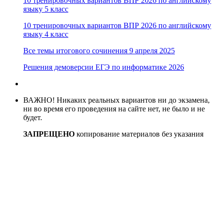
10 тренировочных вариантов ВПР 2026 по английскому
языку 5 класс
10 тренировочных вариантов ВПР 2026 по английскому
языку 4 класс
Все темы итогового сочинения 9 апреля 2025
Решения демоверсии ЕГЭ по информатике 2026
ВАЖНО! Никаких реальных вариантов ни до экзамена,
ни во время его проведения на сайте нет, не было и не
будет.
ЗАПРЕЩЕНО
копирование материалов без указания
активные ссылки на источник
В случае нарушения авторских прав, правообладателям
обращаться по адресу:
Контакты: tolkoexamen@gmail.com
КИМ по русскому языку
© 2026
ЗАПРЕЩЕНО копирование материалов без указания ссылки