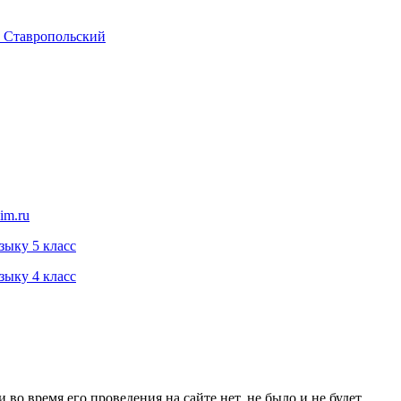
и Ставропольский
im.ru
зыку 5 класс
зыку 4 класс
о время его проведения на сайте нет, не было и не будет.