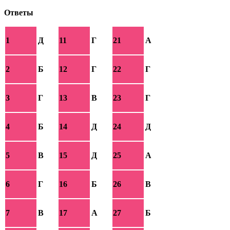
Ответы
1
Д
11
Г
21
А
2
Б
12
Г
22
Г
3
Г
13
В
23
Г
4
Б
14
Д
24
Д
5
В
15
Д
25
А
6
Г
16
Б
26
В
7
В
17
А
27
Б