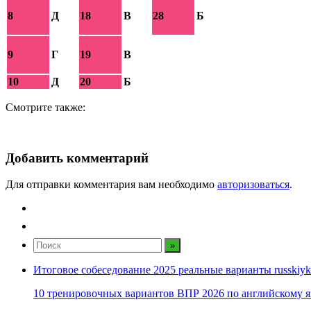
8
Д
18
В
28
Б
9
Г
19
В
10
Д
20
Б
Смотрите также:
Добавить комментарий
Для отправки комментария вам необходимо
авторизоваться
.
Итоговое собеседование 2025 реальные варианты russkiyk
10 тренировочных вариантов ВПР 2026 по английскому я