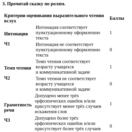
3. Прочитай сказку по ролям.
Критерии оценивания выразительного чтения
Баллы
вслух
Интонация соответствует
пунктуационному оформлению
1
Интонация
текста
Ч1
Интонация не соответствует
пунктуационному оформлению
0
текста
Темп чтения соответствует
возрасту учащихся
1
Темп чтения
и коммуникативной задаче
Ч2
Темп чтения не соответствует
возрасту учащихся
0
и коммуникативной задаче
Допущено менее трёх
орфоэпических ошибок и/или
1
Грамотность
присутствует менее трёх случаев
речи
искажения слов
Допущено более трёх
Ч3
орфоэпических ошибок и/или
0
присутствует более трёх случаев