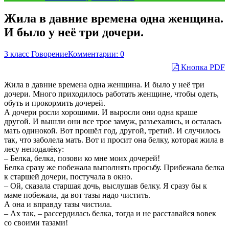
Жила в давние времена одна женщина.
И было у неё три дочери.
3 класс Говорение
Комментарии: 0
Кнопка PDF
Жила в давние времена одна женщина. И было у неё три
дочери. Много приходилось работать женщине, чтобы одеть,
обуть и прокормить дочерей.
А дочери росли хорошими. И выросли они одна краше
другой. И вышли они все трое замуж, разъехались, и осталась
мать одинокой. Вот прошёл год, другой, третий. И случилось
так, что заболела мать. Вот и просит она белку, которая жила в
лесу неподалёку:
– Белка, белка, позови ко мне моих дочерей!
Белка сразу же побежала выполнять просьбу. Прибежала белка
к старшей дочери, постучала в окно.
– Ой, сказала старшая дочь, выслушав белку. Я сразу бы к
маме побежала, да вот тазы надо чистить.
А она и вправду тазы чистила.
– Ах так, – рассердилась белка, тогда и не расставайся вовек
со своими тазами!