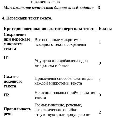
искажения слов
Максимальное количество баллов за всё задание
3
4. Перескажи текст сжато.
Критерии оценивания сжатого пересказа текста
Баллы
Сохранение
при пересказе
Все основные микротемы
1
микротем
исходного текста сохранены
текста
П1
Упущена или добавлена одна
0
микротема и более
Сжатие
Применены способы сжатия для
1
исходного
каждой микротемы текста
текста
Не использованы приёмы сжатия
П2
0
текста
Грамматические, речевые,
Правильность
орфоэпические ошибки
2
речи
отсутствуют, или допущено не