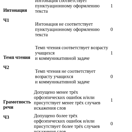
Интонация соответствует
пунктуационному оформлению
1
Интонация
текста
Ч1
Интонация не соответствует
пунктуационному оформлению
0
текста
Темп чтения соответствует возрасту
учащихся
1
Темп чтения
и коммуникативной задаче
Ч2
Темп чтения не соответствует
возрасту учащихся
0
и коммуникативной задаче
Допущено менее трёх
орфоэпических ошибок и/или
1
Грамотность
присутствует менее трёх случаев
речи
искажения слов
Допущено более трёх
Ч3
орфоэпических ошибок и/или
0
присутствует более трёх случаев
искажения слов