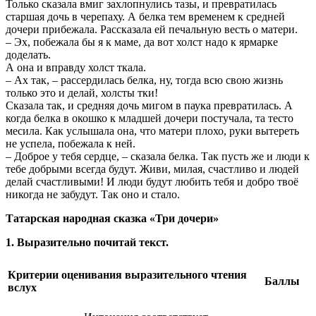
Только сказала вмиг захлопнулись тазы, и превратилась
старшая дочь в черепаху. А белка тем временем к средней
дочери прибежала. Рассказала ей печальную весть о матери.
– Эх, побежала бы я к маме, да вот холст надо к ярмарке
доделать.
А она и вправду холст ткала.
– Ах так, – рассердилась белка, ну, тогда всю свою жизнь
только это и делай, холсты тки!
Сказала так, и средняя дочь мигом в паука превратилась. А
когда белка в окошко к младшей дочери постучала, та тесто
месила. Как услышала она, что матери плохо, руки вытереть
не успела, побежала к ней.
– Доброе у тебя сердце, – сказала белка. Так пусть же и люди к
тебе добрыми всегда будут. Живи, милая, счастливо и людей
делай счастливыми! И люди будут любить тебя и добро твоё
никогда не забудут. Так оно и стало.
Татарская народная сказка «Три дочери»
1. Выразительно почитай текст.
Критерии оценивания выразительного чтения
Баллы
вслух